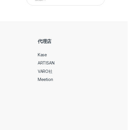
代理店
Kase
ARTISAN
VARO社
Meetion