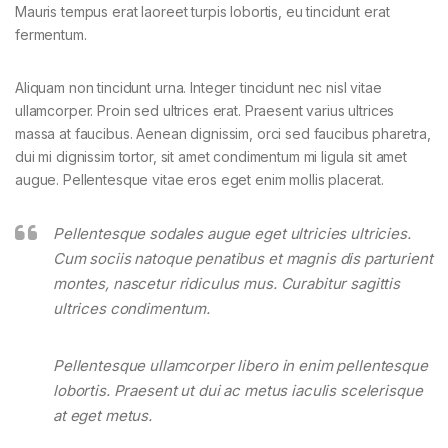
Mauris tempus erat laoreet turpis lobortis, eu tincidunt erat
fermentum.
Aliquam non tincidunt urna. Integer tincidunt nec nisl vitae
ullamcorper. Proin sed ultrices erat. Praesent varius ultrices
massa at faucibus. Aenean dignissim, orci sed faucibus pharetra,
dui mi dignissim tortor, sit amet condimentum mi ligula sit amet
augue. Pellentesque vitae eros eget enim mollis placerat.
Pellentesque sodales augue eget ultricies ultricies.
Cum sociis natoque penatibus et magnis dis parturient
montes, nascetur ridiculus mus. Curabitur sagittis
ultrices condimentum.
Pellentesque ullamcorper libero in enim pellentesque
lobortis. Praesent ut dui ac metus iaculis scelerisque
at eget metus.