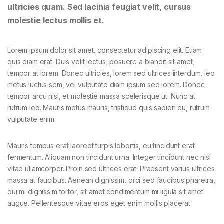
ultricies quam. Sed lacinia feugiat velit, cursus
molestie lectus mollis et.
Lorem ipsum dolor sit amet, consectetur adipiscing elit. Etiam
quis diam erat. Duis velit lectus, posuere a blandit sit amet,
tempor at lorem. Donec ultricies, lorem sed ultrices interdum, leo
metus luctus sem, vel vulputate diam ipsum sed lorem. Donec
tempor arcu nisl, et molestie massa scelerisque ut. Nunc at
rutrum leo. Mauris metus mauris, tristique quis sapien eu, rutrum
vulputate enim.
Mauris tempus erat laoreet turpis lobortis, eu tincidunt erat
fermentum. Aliquam non tincidunt urna. Integer tincidunt nec nisl
vitae ullamcorper. Proin sed ultrices erat. Praesent varius ultrices
massa at faucibus. Aenean dignissim, orci sed faucibus pharetra,
dui mi dignissim tortor, sit amet condimentum mi ligula sit amet
augue. Pellentesque vitae eros eget enim mollis placerat.