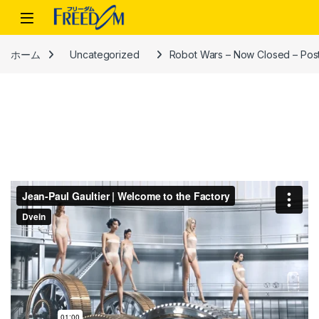
Skip to navigation
Skip to content
ホーム
Uncategorized
Robot Wars – Now Closed – Post