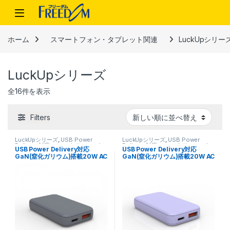
Skip to navigation
Skip to content
ホーム
スマートフォン・タブレット関連
LuckUpシリー
LuckUpシリーズ
新しい順
全16件を表示
Filters
LuckUpシリーズ
,
USB Power
LuckUpシリーズ
,
USB Power
Delivery 対応
,
スマートフォン・タ
Delivery 対応
,
スマートフォン・タ
USB Power Delivery対応
USB Power Delivery対応
ブレット関連
,
充電器
ブレット関連
,
充電器
GaN(窒化ガリウム)搭載20W AC
GaN(窒化ガリウム)搭載20W AC
充電器(Cx1､Ax1ポート) FUSB-
充電器(Cx1､Ax1ポート) FUSB-
ACG202UCAG アッシュグレー
ACG202UCPU ラベンダー