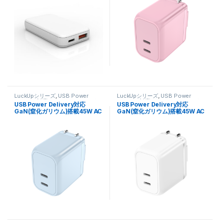
LuckUpシリーズ
,
USB Power
LuckUpシリーズ
,
USB Power
Delivery 対応
,
スマートフォン・タ
Delivery 対応
,
スマートフォン・タ
USB Power Delivery対応
USB Power Delivery対応
ブレット関連
,
充電器
ブレット関連
,
充電器
GaN(窒化ガリウム)搭載45W AC
GaN(窒化ガリウム)搭載45W AC
充電器(Cx2ポート) FUSB-
充電器(Cx2ポート) FUSB-
ACG452CBL スターシーブルー
ACG452CW クラシックホワイト