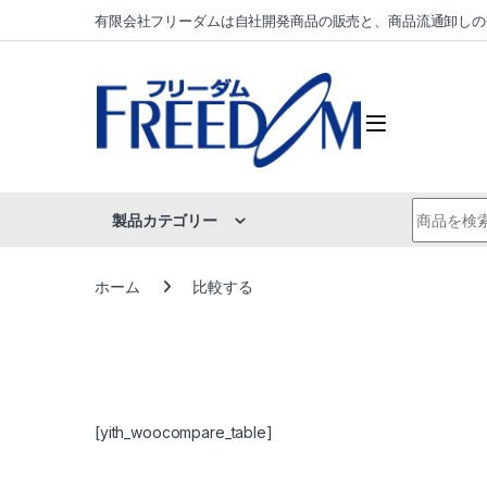
Skip to navigation
Skip to content
有限会社フリーダムは自社開発商品の販売と、商品流通卸しの
Search fo
製品カテゴリー
ホーム
比較する
[yith_woocompare_table]