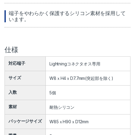
端子をやわらかく保護するシリコン素材を採用して
います。
仕様
対応端子
Lightningコネクタオス専用
サイズ
W8ｘH4ｘD7.7mm(突起部を除く)
入数
5個
素材
耐熱シリコン
パッケージサイズ
W85ｘH90ｘD12mm