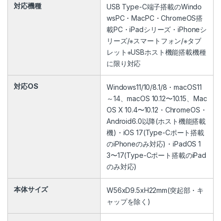
対応機種
USB Type-C端子搭載のWindo
wsPC・MacPC・ChromeOS搭
載PC・iPadシリーズ・iPhoneシ
リーズ/※スマートフォン/※タブ
レット※USBホスト機能搭載機種
に限り対応
対応OS
Windows11/10/8.1/8・macOS11
～14、macOS 10.12〜10.15、Mac
OS X 10.4〜10.12・ChromeOS・
Android6.0以降(ホスト機能搭載
機)・iOS 17(Type-Cポート搭載
のiPhoneのみ対応)・iPadOS 1
3〜17(Type-Cポート搭載のiPad
のみ対応)
本体サイズ
W56xD9.5xH22mm(突起部・キ
ャップを除く)