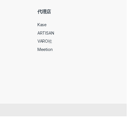
代理店
Kase
ARTISAN
VARO社
Meetion