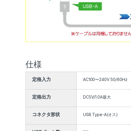
仕様
定格入力
AC100〜240V 50/60Hz
定格出力
DC5V/1.0A最大
コネクタ形状
USB Type-A(オス)