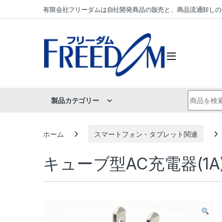
Skip to navigation
Skip to content
有限会社フリーダムは自社開発商品の販売と、商品流通卸しの
Search fo
製品カテゴリー
ホーム
スマートフォン・タブレット関連
キューブ型AC充電器(1A) 