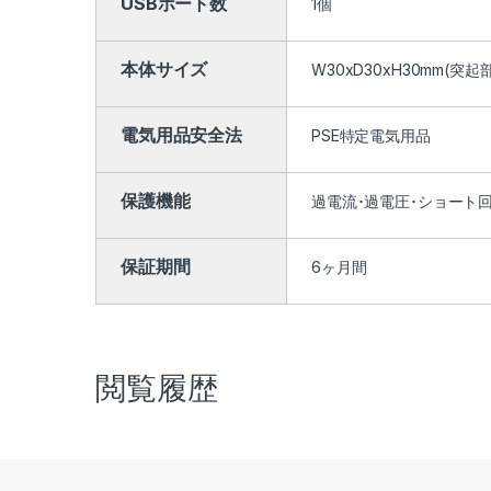
USBポート数
1個
本体サイズ
W30xD30xH30mm(突起
電気用品安全法
PSE特定電気用品
保護機能
過電流･過電圧･ショート
保証期間
6ヶ月間
閲覧履歴