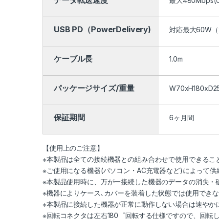
最大480Mbps(
USB PD（PowerDelivery)
対応最大60W（2
ケーブル長
1.0m
パッケージサイズ/重量
W70xH180xD2
保証期間
6ヶ月間
【使用上のご注意】
※本製品は全ての接続機器との組み合わせで使用できるこ
※ご使用になる機器(パソコン・AC充電器など)によって
※本製品使用時に、万が一接続した機器のデータの消失・
※機器によりケース､カバーを装着した状態では使用でき
※本製品に接続した機器が正常に動作しない場合は速やか
※回転コネクタは左右180゜回転する仕様ですので、回転