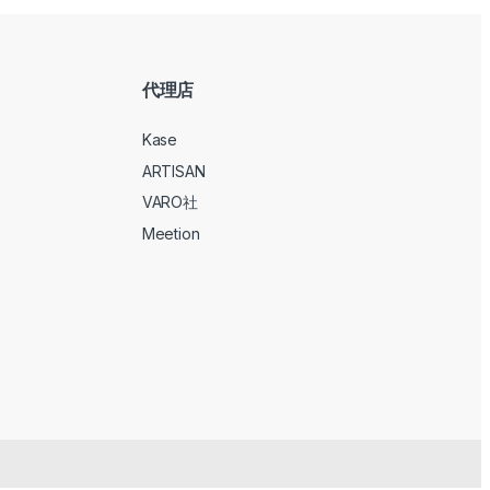
代理店
Kase
ARTISAN
VARO社
Meetion