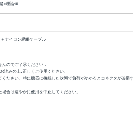
準拠)※理論値
タ＋ナイロン網組ケーブル
せんのでご了承ください．
お読みの上､正しくご使用ください｡
てください。特に機器に接続した状態で負荷がかかるとコネクタが破損
た場合は速やかに使用を中止してください。