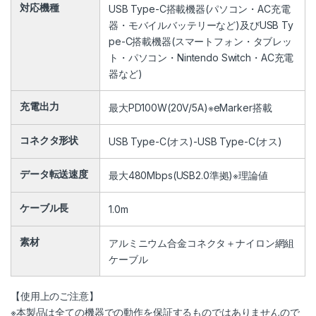
対応機種
USB Type-C搭載機器(パソコン・AC充電
器・モバイルバッテリーなど)及びUSB Ty
pe-C搭載機器(スマートフォン・タブレッ
ト・パソコン・Nintendo Switch・AC充電
器など)
充電出力
最大PD100W(20V/5A)※eMarker搭載
コネクタ形状
USB Type-C(オス)-USB Type-C(オス)
データ転送速度
最大480Mbps(USB2.0準拠)※理論値
ケーブル長
1.0m
素材
アルミニウム合金コネクタ＋ナイロン網組
ケーブル
【使用上のご注意】
※本製品は全ての機器での動作を保証するものではありませんので