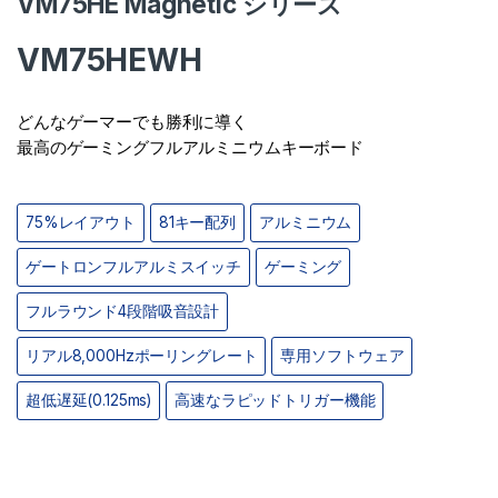
VM75HE Magnetic シリーズ
VM75HEWH
どんなゲーマーでも勝利に導く
最高のゲーミングフルアルミニウムキーボード
75%レイアウト
81キー配列
アルミニウム
ゲートロンフルアルミスイッチ
ゲーミング
フルラウンド4段階吸音設計
リアル8,000Hzポーリングレート
専用ソフトウェア
超低遅延(0.125ms)
高速なラピッドトリガー機能