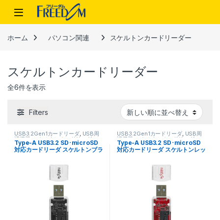
Skip to navigation
Skip to content
ホーム
パソコン関連
スケルトンカードリーダー
スケルトンカードリーダー
新しい順
全6件を表示
Filters
USB3.2Gen1カードリーダ
,
USB周
USB3.2Gen1カードリーダ
,
USB周
辺機器
,
スケルトンカードリーダー
,
辺機器
,
スケルトンカードリーダー
,
Type-A USB3.2 SD･microSD
Type-A USB3.2 SD･microSD
パソコン関連
パソコン関連
対応カードリーダ スケルトンブラ
対応カードリーダ スケルトンレッ
ック FCR-U10SDSBK
ド FCR-U10SDSRD