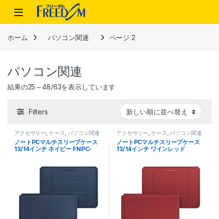
Skip to navigation
Skip to content
ホーム
パソコン関連
ページ 2
パソコン関連
新しい順
結果の25～48/63を表示しています
Filters
アクセサリー
,
ケース
,
パソコン関連
アクセサリー
,
ケース
,
パソコン関連
ノートPCマルチスリーブケース
ノートPCマルチスリーブケース
13/14インチ ネイビー FNPC-
13/14インチ ワインレッド
IN1314NV
FNPC-IN1314WR